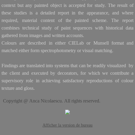
context but any painted object is accepted for study. The result of
these studies is a detailed report in the appearance, and where
Patrimoine indigène
required, material content of the painted scheme. The report
combines technical study of paint sequences with historical data
Peintures rupestres
gathered from images and written accounts.
Colours are described in either CIELab or Munsell format and
Gravures rupestres
matched either form spectrophotometry or visual matching.
Arbres sacrés
Findings are translated into systems that can be readily visualized by
the client and executed by decorators, for which we contribute a
​Objets sacrés
supervisory role in achieving satisfactory reproductions of colour
texture and gloss.
Statuaire et monuments publics
Copyright @ Anca Nicolaescu. All rights reserved.
Sculptures
Cimetières
Afficher la version de bureau