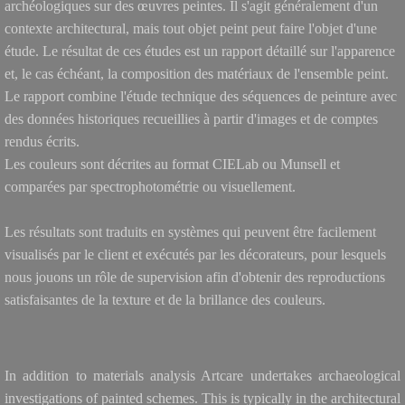
archéologiques sur des œuvres peintes. Il s'agit généralement d'un
contexte architectural, mais tout objet peint peut faire l'objet d'une
​Peintures murales du 19ème siècle
étude. Le résultat de ces études est un rapport détaillé sur l'apparence
et, le cas échéant, la composition des matériaux de l'ensemble peint.
​Peintures murales du 20ème siècle
Le rapport combine l'étude technique des séquences de peinture avec
des données historiques recueillies à partir d'images et de comptes
Sculpture et art décoratif
rendus écrits.
Les couleurs sont décrites au format CIELab ou Munsell et
Pierre
comparées par spectrophotométrie ou visuellement.
Bois
Les résultats sont traduits en systèmes qui peuvent être facilement
visualisés par le client et exécutés par les décorateurs, pour lesquels
Sculpture polychrome
nous jouons un rôle de supervision afin d'obtenir des reproductions
satisfaisantes de la texture et de la brillance des couleurs.
Metal
Ceramique
In addition to materials analysis Artcare undertakes archaeological
investigations of painted schemes. This is typically in the architectural
Verre