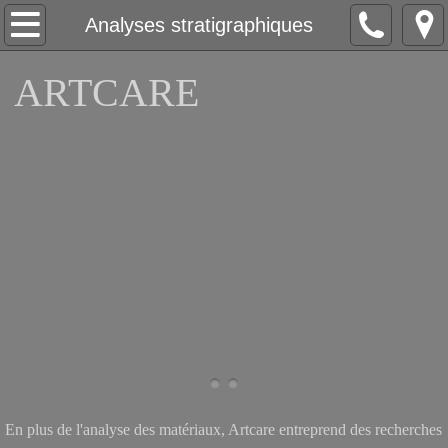
Accueil
Analyses stratigraphiques
À propos
ARTCARE
Contact
Conservation Restauration
Peinture
Tableaux
Peinture sur panneaux de bois​, ​Icô
​Peintures murales sur enduit à la c
En plus de l'analyse des matériaux, Artcare entreprend des recherches
​Peintures murales sur enduit de terr